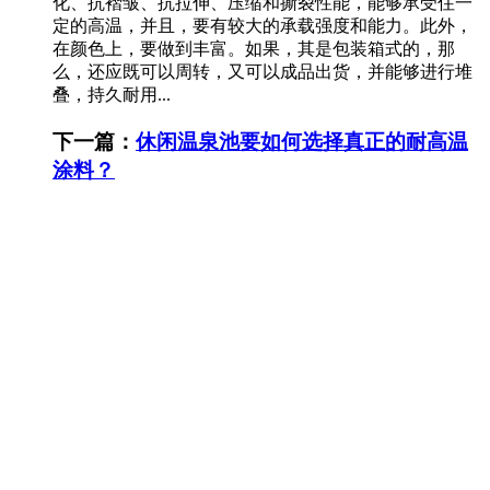
化、抗褶皱、抗拉伸、压缩和撕裂性能，能够承受住一
定的高温，并且，要有较大的承载强度和能力。此外，
在颜色上，要做到丰富。如果，其是包装箱式的，那
么，还应既可以周转，又可以成品出货，并能够进行堆
叠，持久耐用...
下一篇：
休闲温泉池要如何选择真正的耐高温
涂料？
随着温泉旅游业的发展，温泉泡池已从大型公共泡池为
主过渡到公共泡池和小容量泡池并存的方式，小容量泡
池除了能更好保护客户隐私外，更能提高空间利用率、
节约地热资源。通常，温泉泡池的池体由水泥砌成，一
般采用防水卷材和配套的胶粘剂在池体的内壁和池底涂
刷2-3层，或者采用涂膜防水的方式将防水涂料满涂在池
体表面，...
更多»
您可能感兴趣的文章:
敬业钢构科技是敬业集团旗下全资钢结构子公司
实例解析：智能化校园广播系统的建设！