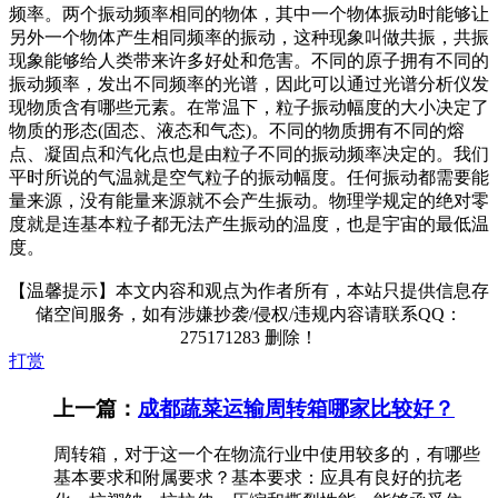
频率。两个振动频率相同的物体，其中一个物体振动时能够让
另外一个物体产生相同频率的振动，这种现象叫做共振，共振
现象能够给人类带来许多好处和危害。不同的原子拥有不同的
振动频率，发出不同频率的光谱，因此可以通过光谱分析仪发
现物质含有哪些元素。在常温下，粒子振动幅度的大小决定了
物质的形态(固态、液态和气态)。不同的物质拥有不同的熔
点、凝固点和汽化点也是由粒子不同的振动频率决定的。我们
平时所说的气温就是空气粒子的振动幅度。任何振动都需要能
量来源，没有能量来源就不会产生振动。物理学规定的绝对零
度就是连基本粒子都无法产生振动的温度，也是宇宙的最低温
度。
【温馨提示】本文内容和观点为作者所有，本站只提供信息存
储空间服务，如有涉嫌抄袭/侵权/违规内容请联系QQ：
275171283 删除！
打赏
上一篇：
成都蔬菜运输周转箱哪家比较好？
周转箱，对于这一个在物流行业中使用较多的，有哪些
基本要求和附属要求？基本要求：应具有良好的抗老