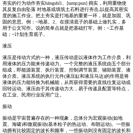
夯实的行为动作夯实hāngshí1、[tamp;pun] 捣实，利用重物使
其反复自由坠落 对地基或填筑土石料进行夯击,以提高其密实
度的施工作业。把土夯实是打地基的重要一环，就是加固、巩
固的意思。例：~地基。2、在摸清底子的基础上做扎实，多
用于公文写作。说的简单点就是把基础打牢。例：~工作基
础；~计划生育底子。
液压
液压是传动方式的一种，液压传动是以液体作为工作介质，利
用液体的压力能来传递动力。一个完整的液压系统由五个部分
组成，即能源装置、执行装置、控制调节装置、辅助装置、液
体介质。液压系统的执行元件(液压缸和液压马达)的作用是将
液体的压力能转换为机械能，从而获得需要的直线往复运动或
回转运动。液压由于其传递动力大，易于传递及配置等特点，
在工业、民用行业应用广泛。
振动
振动是宇宙普遍存在的一种现象，总体分为宏观振动(如地
震、海啸)和微观振动(基本粒子的热运动、布朗运动)。一些振
动拥有比较固定的波长和频率，一些振动则没有固定的波长和