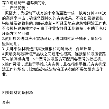
存在道路局部塌陷和沉降。
二、产品优势：
1.振幅大，为振动平板夯的十余倍至数十倍，以每分钟2000次
的高频率冲击，确保坚固持久的夯实效果。不会伤及钢管桩、
钢板桩及钢轨桩的顶部或底部● 可经常地在建筑物附近工作也
不会损坏建筑物本身● 由于作业安静且工期较短，有助于克服
环保方面的问题
2.使用原装进口液压震动马达，进口圆柱滚子轴承，噪音低，
坚固耐用。
3. 关键部位材料选用高强度板和高耐磨板，保证质量 。
4.振动夯与破碎锤产品线之间通用性很高。连接架和液压管路
可与破碎锤换用，5个型号的液压夯可配用各型号的挖掘机。
5.操作灵活，远胜于手推式夯实机，且在很多手推式夯实机无
法工作的场合，比如深沟或陡坡液压夯都能不畏险阻完成作
业。
相关建材词条解释：
夯实