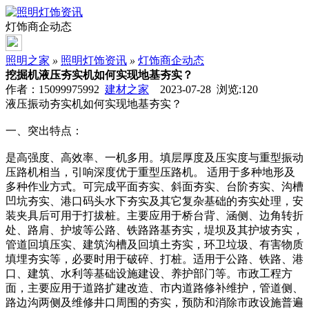
灯饰商企动态
照明之家
»
照明灯饰资讯
»
灯饰商企动态
挖掘机液压夯实机如何实现地基夯实？
作者：15099975992
建材之家
2023-07-28 浏览:
120
液压振动夯实机如何实现地基夯实？
一、突出特点：
是高强度、高效率、一机多用。填层厚度及压实度与重型振动
压路机相当，引响深度优于重型压路机。 适用于多种地形及
多种作业方式。可完成平面夯实、斜面夯实、台阶夯实、沟槽
凹坑夯实、港口码头水下夯实及其它复杂基础的夯实处理，安
装夹具后可用于打拔桩。主要应用于桥台背、涵侧、边角转折
处、路肩、护坡等公路、铁路路基夯实，堤坝及其护坡夯实，
管道回填压实、建筑沟槽及回填土夯实，环卫垃圾、有害物质
填埋夯实等，必要时用于破碎、打桩。适用于公路、铁路、港
口、建筑、水利等基础设施建设、养护部门等。市政工程方
面，主要应用于道路扩建改造、市内道路修补维护，管道侧、
路边沟两侧及维修井口周围的夯实，预防和消除市政设施普遍