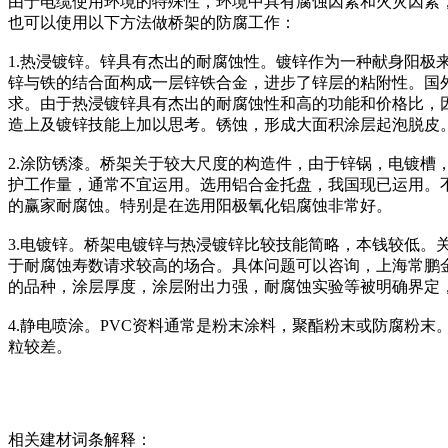
由于电缆使用环境的特殊性，环境中具有腐蚀因素和火灾因素
也可以使用以下方法做桥架的防腐工作：
1.热浸镀锌。锌具有杰出的耐腐蚀性。镀锌作为一种献身阳极来维
锌与铁的结合面构成一层锌铁合金，进步了锌层的粘附性。国
求。由于热浸镀锌具有杰出的耐腐蚀性和高的功能和价格比，
造上及镀锌技能上加以思考。锈蚀，形成大面积涂层起泡脱皮
2.涂防锈漆。桥架关于较大尺度的构造件，由于锌锅，电镀槽
护工作量，通常不宜运用。选用铝合金托盘，我国现已运用。
的赢家耐腐蚀。特别是在选用阳极氧化铝腐蚀非常好。
3.电镀锌。桥架电镀锌与热浸镀锌比较技能简略，本钱较低。
于耐腐蚀寿数请求较高的场合。具体问题可以咨询，上海常鹏
的品种，涂层厚度，涂层附出力强，耐腐蚀实验等被明确界定
4.静电喷涂。PVC资料通常是粉末涂料，聚酯粉末或防腐粉末
粒较差。
相关建材词条解释：