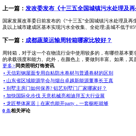
上一篇：
发改委发布《十三五全国城镇污水处理及再
国家发展改革委日前发布的《“十三五”全国城镇污水处理及再生
及以上城市建成区基本实现污水全收集、全处理;县城不低于85%，
下一篇：
成都蔬菜运输周转箱哪家比较好？
周转箱，对于这一个在物流行业中使用较多的，有哪些基本要
的承载强度和能力。此外，在颜色上，要做到丰富。如果，其是
更多
>
同类照明灯饰资讯
• 天信彩钢屋面专用自粘防水卷材与普通卷材的区别
• 山东省区域能源学会与烟台卓越新能源董事长王真
• 别墅主房门如何保养? 铝艺别墅门厂家哪家好？
• 加快国际化步伐 天意机械亮相迪拜五大行业展
• 龙匠整体家居｜在家也能开party，一套橱柜就够
0
条
相关评论