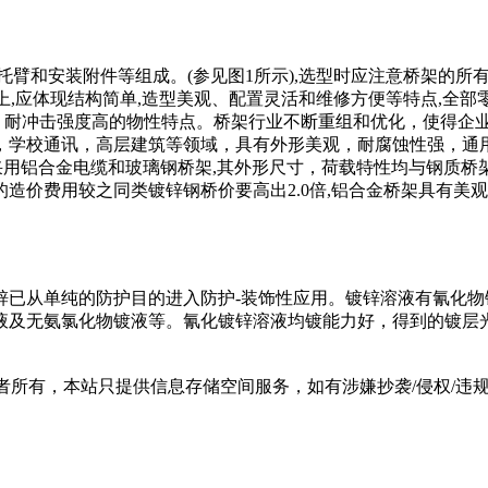
托臂和安装附件等组成。(参见图1所示),选型时应注意桥架的
架上,应体现结构简单,造型美观、配置灵活和维修方便等特点,全
, 耐冲击强度高的物性特点。桥架行业不断重组和优化，使得企
，学校通讯，高层建筑等领域，具有外形美观，耐腐蚀性强，通
金电缆和玻璃钢桥架,其外形尺寸，荷载特性均与钢质桥架基本相近,由于
架的造价费用较之同类镀锌钢桥价要高出2.0倍,铝合金桥架具有美
锌已从单纯的防护目的进入防护-装饰性应用。镀锌溶液有氰化
液及无氨氯化物镀液等。氰化镀锌溶液均镀能力好，得到的镀层
有，本站只提供信息存储空间服务，如有涉嫌抄袭/侵权/违规内容请