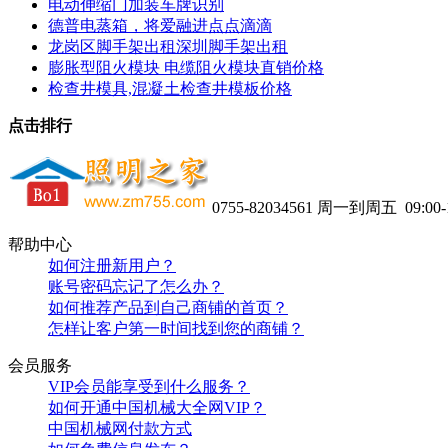
电动伸缩门加装车牌识别
德普电蒸箱，将爱融进点点滴滴
龙岗区脚手架出租深圳脚手架出租
膨胀型阻火模块 电缆阻火模块直销价格
检查井模具,混凝土检查井模板价格
点击排行
0755-82034561
周一到周五 09:00-1
帮助中心
如何注册新用户？
账号密码忘记了怎么办？
如何推荐产品到自己商铺的首页？
怎样让客户第一时间找到您的商铺？
会员服务
VIP会员能享受到什么服务？
如何开通中国机械大全网VIP？
中国机械网付款方式