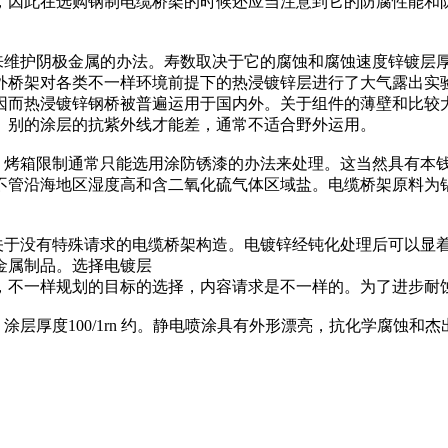
，因此在选购钢制电缆桥架的时候还应当注意到它的防腐性能和
护阴极金属的办法。寿数取决于它的腐蚀和腐蚀速度锌镀层厚度的阻
外桥架对各类不一样环境前提下的热浸镀锌层进行了大气露出实
因而热浸镀锌钢桥被普遍运用于国内外。关于组件的薄壁和比较
。别的涂层的抗紫外线才能差，通常不适合野外运用。
，烤箱限制通常只能选用涂防锈漆的办法来处理。这当然具有本
不管沿海地区湿度高和含二氧化硫气体区域盐。电缆桥架原料为
关于没有特殊请求的电缆桥架构造。电镀锌经钝化处理后可以显着地
金属制品。选择电镀层
，不一样规划的目标的选择，内容请求是不一样的。为了进步耐
。涂层厚度100/1rn 约。静电喷涂具有外形漂亮，抗化学腐蚀