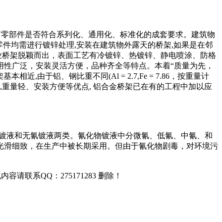
所有零部件是否符合系列化、通用化、标准化的成套要求。建筑物
部零件均需进行镀锌处理,安装在建筑物外露天的桥架,如果是在邻
业桥架脱颖而出，表面工艺有冷镀锌、热镀锌、静电喷涂、防格
用性广泛，安装灵活方便，品种齐全等特点。本着“质量为先，
铝、钢比重不同(Al = 2.7,Fe = 7.86，按重量计
观,重量轻、安装方便等优点, 铝合金桥架已在有的工程中加以应
物镀液和无氰镀液两类。氰化物镀液中分微氰、低氰、中氰、和
光滑细致，在生产中被长期采用。但由于氰化物剧毒，对环境污
联系QQ：275171283 删除！