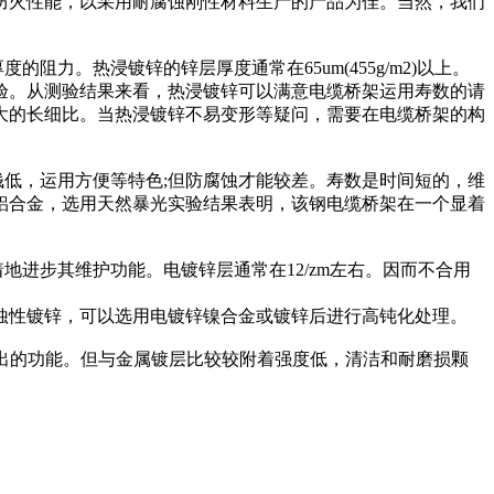
防火性能，以采用耐腐蚀刚性材料生产的产品为佳。当然，我们
力。热浸镀锌的锌层厚度通常在65um(455g/m2)以上。
验。从测验结果来看，热浸镀锌可以满意电缆桥架运用寿数的请
大的长细比。当热浸镀锌不易变形等疑问，需要在电缆桥架的构
钱低，运用方便等特色;但防腐蚀才能较差。寿数是时间短的，维
铝合金，选用天然暴光实验结果表明，该钢电缆桥架在一个显着
进步其维护功能。电镀锌层通常在12/zm左右。因而不合用
蚀性镀锌，可以选用电镀锌镍合金或镀锌后进行高钝化处理。
和杰出的功能。但与金属镀层比较较附着强度低，清洁和耐磨损颗