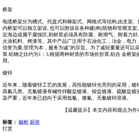
桥架
电缆桥架分为槽式、托盘式和梯架式、网格式等结构,由支架、
内桥架可以独立架设, 也可以附设在各种建(构)筑物和管廊支
近海边或属于腐蚀区,则材质必须具有防腐、耐潮气、附着力好
火涂机料、烤漆等。其中产品广泛用于石油化工，冶金，电力
信誉为重,管理为本，服务为诚”的宗旨。为了减轻重量还可以采用铝合
算,铝钢之比约为1：3,根据两种材质的市场价折算,铝合 金桥
用。
镀锌
近年来，随着镀锌工艺的发展，高性能镀锌光亮剂的采用，镀
高氰几类。无氰镀液有碱性锌酸盐镀液、铵盐镀液、硫酸盐镀
染严重，近年来已趋向于采用低氰、微氰、无氰镀锌溶液。
【温馨提示】本文内容和观点为作者所
标签：
橱柜
厨房
打赏